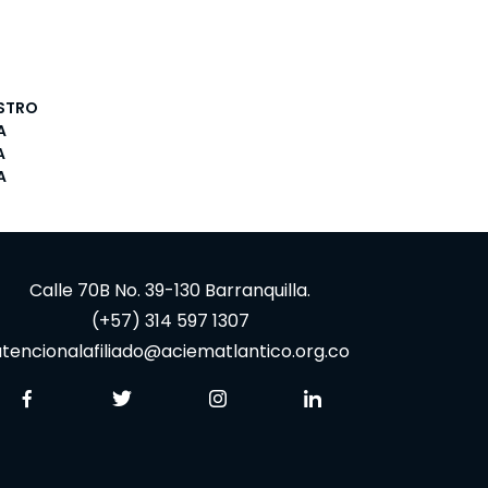
STRO
A
A
A
Calle 70B No. 39-130 Barranquilla.
(+57) 314 597 1307
tencionalafiliado@aciematlantico.org.co