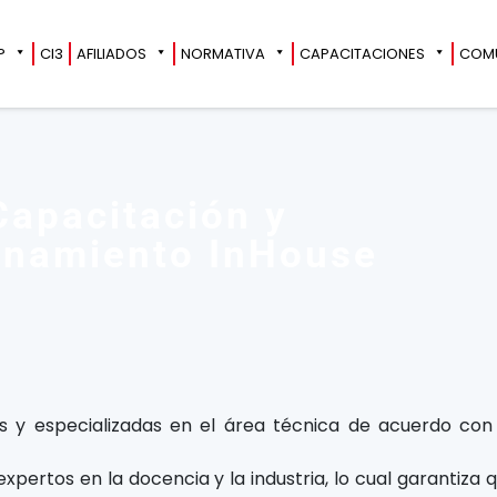
?
CI3
AFILIADOS
NORMATIVA
CAPACITACIONES
COM
Capacitación y
enamiento InHouse
s y especializadas en el área técnica de acuerdo con
pertos en la docencia y la industria, lo cual garantiza 